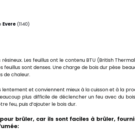
e
Evere
(1140)
 résineux. Les feuillus ont le contenu BTU (British Thermal U
Les feuillus sont denses. Une charge de bois dur pèse b
us de chaleur.
us lentement et conviennent mieux à la cuisson et à la pro
eaucoup plus difficile de déclencher un feu avec du bois d
e feu, puis d’ajouter le bois dur.
pour brûler, car ils sont faciles à brûler, four
fumée: