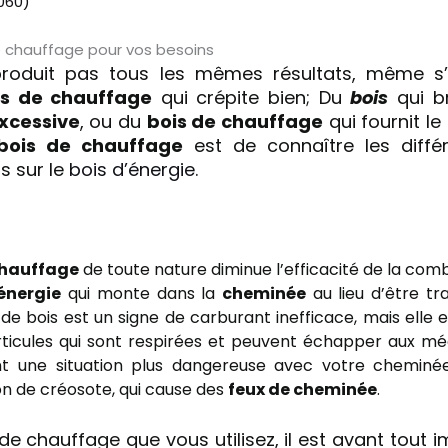
060)
e chauffage pour vos besoins
oduit pas tous les mêmes résultats, même s’i
is de chauffage
qui crépite bien; Du
bois
qui b
xcessive
, ou du
bois de chauffage
qui fournit l
bois de chauffage
est de connaître les diffé
us sur le
bois d’énergie.
chauffage
de toute nature diminue l’efficacité de la com
énergie
qui monte dans la
cheminée
au lieu d’être t
e bois est un signe de carburant inefficace, mais elle
rticules qui sont respirées et peuvent échapper aux m
 une situation plus dangereuse avec votre cheminée
on de créosote, qui cause des
feux de cheminée
.
de chauffage que vous utilisez, il est avant tout i