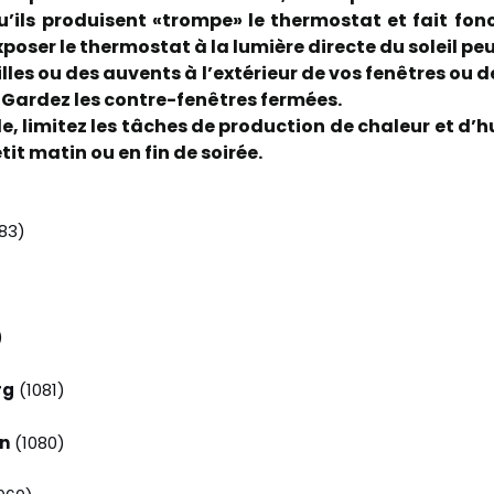
’ils produisent «trompe» le thermostat et fait fon
xposer le thermostat à la lumière directe du soleil pe
rilles ou des auvents à l’extérieur de vos fenêtres ou 
r. Gardez les contre-fenêtres fermées.
e, limitez les tâches de production de chaleur et d’h
tit matin ou en fin de soirée.
83)
)
rg
(1081)
n
(1080)