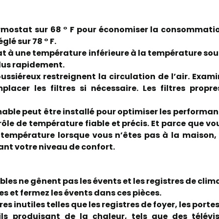
ermostat sur 68 ° F pour économiser la consommation
glé sur 78 ° F.
at à une température inférieure à la température souh
lus rapidement.
oussiéreux restreignent la circulation de l’air. Examin
lacer les filtres si nécessaire. Les filtres pro
le peut être installé pour optimiser les performan
ôle de température fiable et précis. Et parce que 
 température lorsque vous n’êtes pas à la maison,
ant votre niveau de confort.
es ne gênent pas les évents et les registres de clim
ées et fermez les évents dans ces pièces.
s inutiles telles que les registres de foyer, les portes
ls produisant de la chaleur, tels que des télév