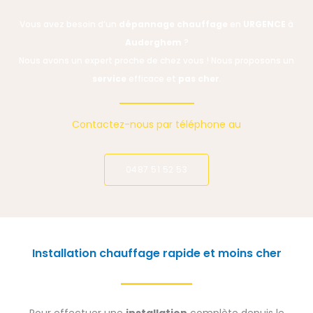
Vous avez besoin d’un
dépannage chauffage
en
URGENCE
à
Auderghem
?
Nous avons un expert proche de chez vous ! Nous proposons un
service
efficace et
pas cher
.
Contactez-nous par téléphone au
0487 51 52 53
Installation chauffage rapide et moins cher