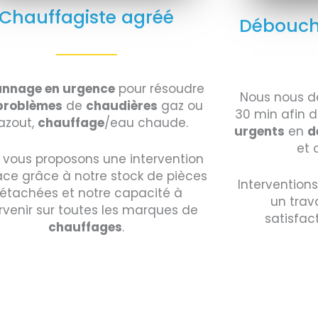
Chauffagiste agréé
Débouch
nnage en urgence
pour résoudre
Nous nous d
problèmes
de
chaudières
gaz ou
30 min afin d
zout,
chauffage
/eau chaude.
urgents
en
d
et 
 vous proposons une intervention
ace grâce à notre stock de pièces
Intervention
étachées et notre capacité à
un trav
rvenir sur toutes les marques de
satisfac
chauffages
.