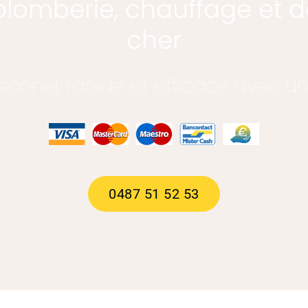
 plomberie, chauffage et
cher
sionnel, rapide et efficace avec un
0487 51 52 53