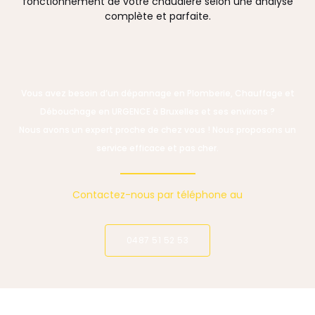
fonctionnement de votre chaudière selon une analyse
complète et parfaite.
Vous avez besoin d’un dépannage en Plomberie, Chauffage et
Débouchage en URGENCE à Bruxelles et ses environs ?
Nous avons un expert proche de chez vous ! Nous proposons un
service efficace et pas cher.
Contactez-nous par téléphone au
0487 51 52 53