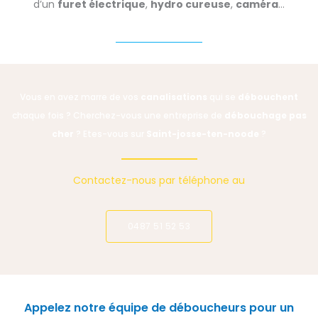
d’un
furet électrique
,
hydro cureuse
,
caméra
…
Vous en avez marre de vos
canalisations
qui se
débouchent
chaque fois ? Cherchez-vous une entreprise de
débouchage pas
cher
? Etes-vous sur
Saint-josse-ten-noode
?
Contactez-nous par téléphone au
0487 51 52 53
Appelez notre équipe de déboucheurs pour un