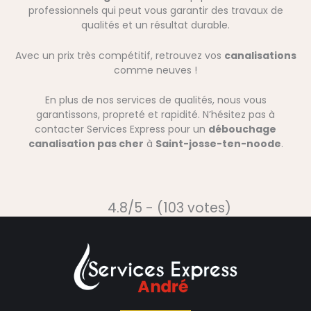
professionnels qui peut vous garantir des travaux de
qualités et un résultat durable.
Avec un prix très compétitif, retrouvez vos
canalisations
comme neuves !
En plus de nos services de qualités, nous vous
garantissons, propreté et rapidité. N’hésitez pas à
contacter Services Express pour un
débouchage
canalisation pas cher
à
Saint-josse-ten-noode
.
4.8/5 - (103 votes)